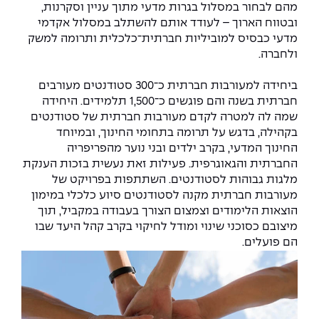
יחידות לימוד אקדמיות
אופק – מרכזים לפיתוח מיומנויות
מהם לבחור במסלול בגרות מדעי מתוך עניין וסקרנות,
ובטווח הארוך – לעודד אותם להשתלב במסלול אקדמי
מדד הכישורים
מועדוני סטודנטים
היחידה למתמטיקה
מדברים הנדסה (פודקאסט)
מעטפת תמיכה וחוסן למשרתות
מדעי כבסיס למוביליות חברתית־כלכלית ותרומה למשק
ולמשרתי המילואים – תשפ״ו
ולחברה.
היחידה לפיזיקה
נבחרות הספורט
ידיעות מן העיתונות
ביחידה למעורבות חברתית כ־300 סטודנטים מעורבים
כתבי עת
היחידה לאנגלית
מעורבות חברתית
חברתית בשנה והם פוגשים כ־1,500 תלמידים. היחידה
שמה לה למטרה לקדם מעורבות חברתית של סטודנטים
כואבים את לכתם
היחידה לחברה ורוח
מרכז החדשנות והיזמות
בקהילה, בדגש על תרומה בתחומי החינוך, ובמיוחד
החינוך המדעי, בקרב ילדים ובני נוער מהפריפריה
המרכז לקידום הלמידה
החברתית והגאוגרפית. פעילות זאת נעשית בזכות הענקת
לעבוד באפקה
היחידה ללימודי חוץ
מלגות גבוהות לסטודנטים. השתתפות בפרויקט של
מעורבות חברתית מקנה לסטודנטים סיוע כלכלי במימון
היחידה לבינלאומיות
משרות פנויות
קורס ניהול לוגיסטיקה ורכש
הוצאות הלימודים וצמצום הצורך בעבודה במקביל, תוך
מיצובם כסוכני שינוי ומודל לחיקוי בקרב קהל היעד שבו
קורס ניהול מוצר בשילוב AI
הם פועלים.
שכר לימוד
אזור אישי
מלגות
קורס דירקטורים
כניסה לסגל
קורס אנרגיה מתחדשת
כניסה לסטודנטים