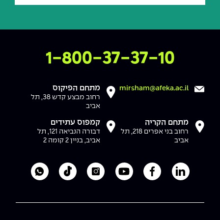
צרו איתנו קשר
1-800-37-37-10
מתחם הפיקוס
mirsham@afeka.ac.il
רחוב מבצע קדש 38, תל
אביב
מתחם הקריה
קמפוס עתידים
רחוב בני אפרים 218, תל
דבורה הנביאה 121, תל
אביב
אביב, בניין 2 קומה 2
לעמוד הלינקדאין של מכללת אפקה
לעמוד הפייסבוק של מכללת אפקה
לעמוד היוטיוב של מכללת אפקה
לעמוד האינסטגרם של מכ
לעמוד הטיקטוק ש
לוואטסאפ 