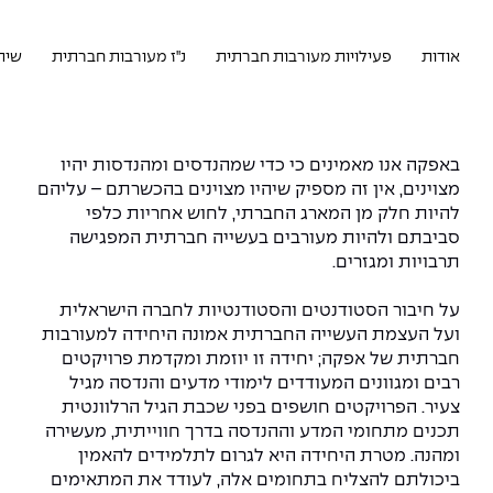
המרכז לפיתוח ומדידות אנטנות
מידע כללי
שירות לסטודנט
מדעי הנתונים AI
מכינות וקורסי הכנה
מכרזי אפקה
הכוון אקדמי
קול קורא להצטרף למעבדת המוחות
אודות
פעילויות מעורבות חברתית
נ"ז מעורבות חברתית
שית
עתודה אקדמית
דו-חוגי בהנדסה ומדעים
דקאנט הסטודנטים
נהלים, תקנונים וחקיקה
המרכז לאנרגיה מתחדשת ובת קיימא
מסלול ישיר לתואר ראשון
מרכז קריירה
הוגנות מגדרית
המרכז למחקר יישומי בעיבוד שפה וקול
באפקה אנו מאמינים כי כדי שמהנדסים ומהנדסות יהיו
תואר שני בהנדסה
מצוינים, אין זה מספיק שיהיו מצוינים בהכשרתם – עליהם
מעבדות
הצהרת נגישות
הנדסת אנרגיה והספק
המרכז להנדסת חומרים ותהליכים
להיות חלק מן המארג החברתי, לחוש אחריות כלפי
מידע למועמד תואר שני
סביבתם ולהיות מעורבים בעשייה חברתית המפגישה
תרבויות ומגזרים.
מרכז ICSGen.AI
ספרייה
הנדסה וניהול
לעבוד באפקה
הרשמה און ליין
על חיבור הסטודנטים והסטודנטיות לחברה הישראלית
לוח שנה אקדמי
הנדסת מערכות
שאלות ותשובות
אגודת הסטודנטים
ועל העצמת העשייה החברתית אמונה היחידה למעורבות
כנסים
חברתית של אפקה; יחידה זו יוזמת ומקדמת פרויקטים
צור קשר
הנדסה רפואית
מלגות ע״ב נתוני קבלה
מעטפת תמיכה למשרתות ולמשרתים
רבים ומגוונים המעודדים לימודי מדעים והנדסה מגיל
Skills & Tech
צעיר. הפרויקטים חושפים בפני שכבת הגיל הרלוונטית
מעטפת חוסן
מערכות תבוניות AI
תנאי קבלה - הנדסה
תכנים מתחומי המדע וההנדסה בדרך חווייתית, מעשירה
כנסי פיתוח הון אנושי לאומי בהנדסה
חדשות אפקה
ומהנה. מטרת היחידה היא לגרום לתלמידים להאמין
למה לעשות תואר שני באפקה?
ביכולתם להצליח בתחומים אלה, לעודד את המתאימים
כתבות
כנס עיבוד דיבור