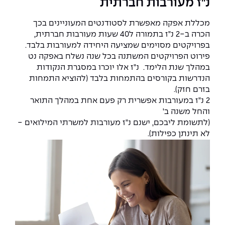
נ"ז מעורבות חברתית
מכללת אפקה מאפשרת לסטודנטים המעוניינים בכך
הכרה ב-2 נ"ז בתמורה ל40 שעות מעורבות חברתית,
בפרויקטים מסוימים שמציעה היחידה למעורבות בלבד.
פירוט הפרויקטים המשתנה בכל שנה נשלח באפקה נט
במהלך שנת הלימד. נ"ז אלו יוכרו במסגרת הנקודות
הנדרשות בקורסים בהתמחות בלבד (להוציא התמחות
בזרם חזק).
2 נ"ז במעורבות אפשרית רק פעם אחת במהלך התואר
והחל משנה ב
'
(לתשומת ליבכם, ישנם נ"ז מעורבות למשרתי המילואים -
לא תינתן כפילות).