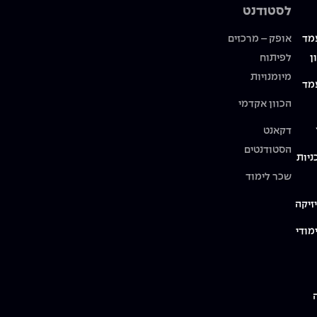
לסטודנט
מד
אופק – מרכזים
ן
לפיתוח
מיומנויות
מד
הכוון אקדמי
דקאנט
הסטודנטים
ניות
שכר לימוד
זיקה
מודי