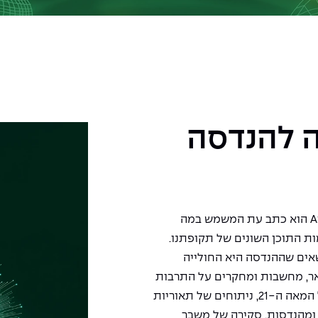
 להנדסה
(AJES) Afeka Journal of Engineering and Science הוא כתב עת המשמש במה
 התוכן השונים של תקופתנו.
אים שההנדסה היא החולייה
שאר, מחשבות ומחקרים על התרבות
הדיגיטלית, דיונים בנושא דמות המהנדס בפתחה של המאה ה-21, ניתוחים של תאוריות
 ומהנדסות, סקירה של משבר