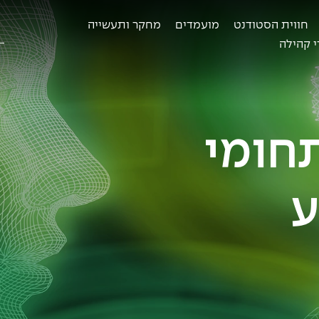
חווית הסטודנט
מועמדים
מחקר ותעשייה
ח
ב
 קהילה
ע